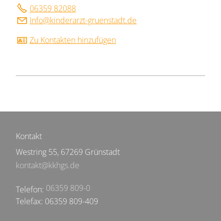
06359 82088
Inf
k
nd
r
rzt-gr
nst
dt
d
Zu Kontakten hinzufügen
Kontakt
Westring 55, 67269 Grünstadt
kontakt@kkhgs.de
06359 809-0
Telefon:
Telefax: 06359 809-409