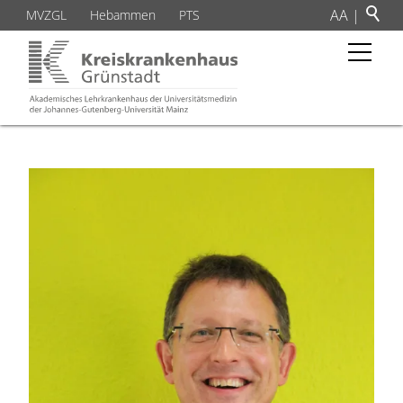
A
A
|
MVZGL
Hebammen
PTS