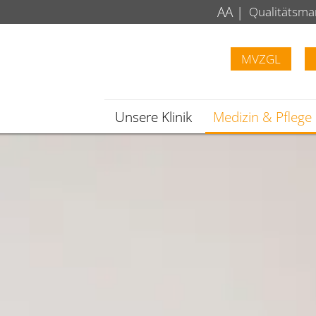
A
A
|
Qualitätsm
MVZGL
Unsere Klinik
Medizin & Pflege