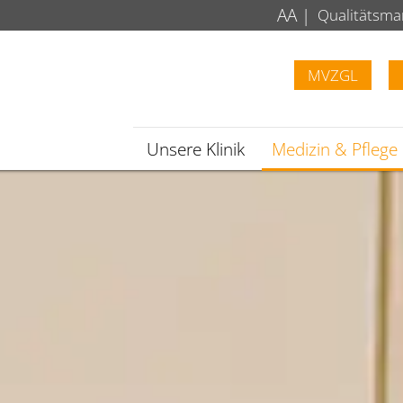
A
A
|
Qualitätsm
MVZGL
Unsere Klinik
Medizin & Pflege