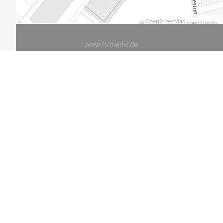
OpenStreetMap
©
contributors.
www.AVmedia.de