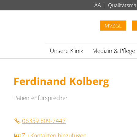
A
A
|
Qualitätsm
MVZGL
Unsere Klinik
Medizin & Pflege
Ferdinand Kolberg
Patientenfürsprecher
06359 809-7447
Zu Kontakten hinzufügen