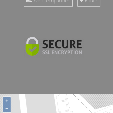
Ansprechpartner
Route
+
−