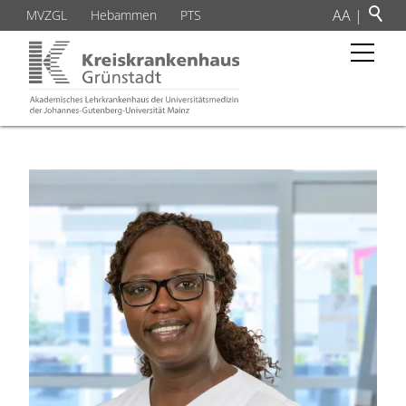
A
A
|
MVZGL
Hebammen
PTS