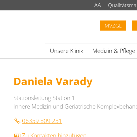
A
A
|
Qualitätsm
MVZGL
Unsere Klinik
Medizin & Pflege
Daniela Varady
Stationsleitung Station 1
Innere Medizin und Geriatrische Komplexbehan
06359 809 231
Zu Kontakten hinzufügen