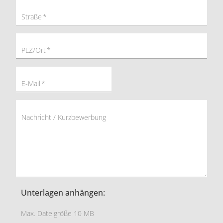
Straße
*
PLZ/Ort
*
E-Mail
*
Nachricht / Kurzbewerbung
Unterlagen anhängen:
Max. Dateigröße 10 MB